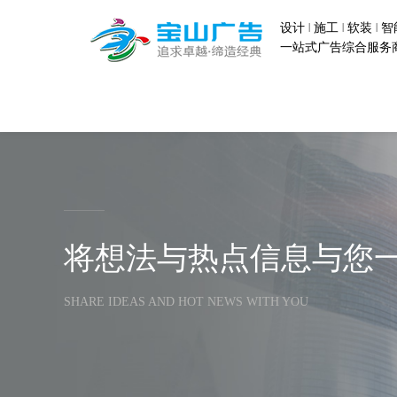
|
|
|
设计
施工
软装
智
一站式广告综合服务
将想法与热点信息与您一
SHARE IDEAS AND HOT NEWS WITH YOU