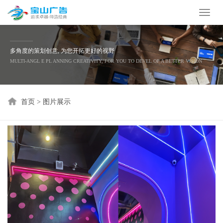
Toggl
naviga
多角度的策划创意, 为您开拓更好的视野
MULTI-ANGL E PL ANNING CREATIVITY, FOR YOU TO DEVEL OP A BETTER VISION
首页
>
图片展示