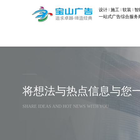
|
|
|
设计
施工
软装
智
一站式广告综合服务
将想法与热点信息与您一
SHARE IDEAS AND HOT NEWS WITH YOU