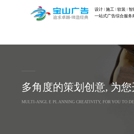
|
|
|
设计
施工
软装
智
一站式广告综合服务
多角度的策划创意, 为
MULTI-ANGL E PL ANNING CREATIVITY, FOR YOU TO DE