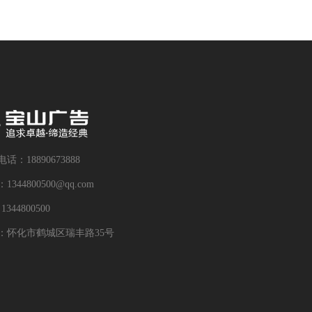
话：18890673888
1344800500@qq.com
344800500
：怀化市鹤城区瑞丰路35号