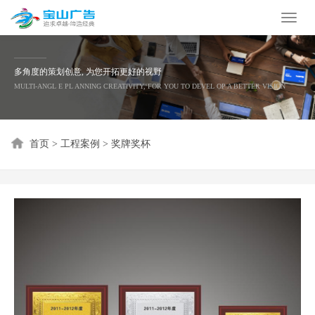
Toggl
naviga
多角度的策划创意, 为您开拓更好的视野
MULTI-ANGL E PL ANNING CREATIVITY, FOR YOU TO DEVEL OP A BETTER VISION
首页
>
工程案例
>
奖牌奖杯