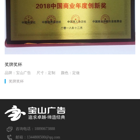
奖牌奖杯
品牌：宝山广告 尺寸：定制 颜色：定做
奖牌奖杯
咨询电话：18890673888
邮箱：1344800500@qq.com